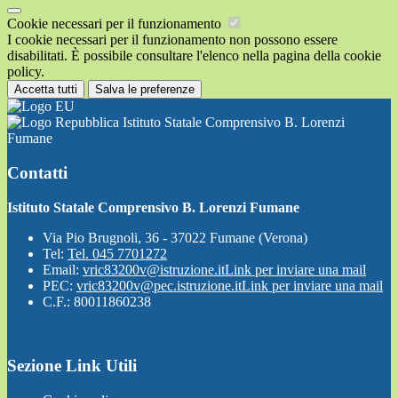
Cookie necessari per il funzionamento
I cookie necessari per il funzionamento non possono essere
disabilitati. È possibile consultare l'elenco nella pagina della cookie
policy.
Accetta tutti
Salva le preferenze
Istituto Statale Comprensivo B. Lorenzi
Fumane
Contatti
Istituto Statale Comprensivo B. Lorenzi Fumane
Via Pio Brugnoli, 36 - 37022 Fumane (Verona)
Tel:
Tel. 045 7701272
Email:
vric83200v@istruzione.it
Link per inviare una mail
PEC:
vric83200v@pec.istruzione.it
Link per inviare una mail
C.F.: 80011860238
Sezione Link Utili