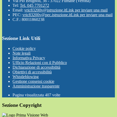
Via Pio Brugnoli, 36 - 37022 Fumane (Verona)
Tel:
Tel. 045 7701272
Email:
vric83200v@istruzione.it
Link per inviare una mail
PEC:
vric83200v@pec.istruzione.it
Link per inviare una mail
C.F.: 80011860238
Sezione Link Utili
Cookie policy
Note legali
Informativa Privacy
Ufficio Relazioni con il Pubblico
Dichiarazione di accessibilità
Obiettivi di accessibilità
Whistleblowing
Gestione consensi cookie
Amministrazione trasparente
Pagina visualizzata
407
volte
Sezione Copyright