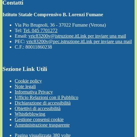
Contatti
Istituto Statale Comprensivo B. Lorenzi Fumane
Via Pio Brugnoli, 36 - 37022 Fumane (Verona)
Tel:
Tel. 045 7701272
Email:
vric83200v@istruzione.it
Link per inviare una mail
PEC:
vric83200v@pec.istruzione.it
Link per inviare una mail
C.F.: 80011860238
Sezione Link Utili
Cookie policy
Note legali
Informativa Privacy
Ufficio Relazioni con il Pubblico
Dichiarazione di accessibilità
Obiettivi di accessibilità
Whistleblowing
Gestione consensi cookie
Amministrazione trasparente
Pagina visualizzata
380
volte