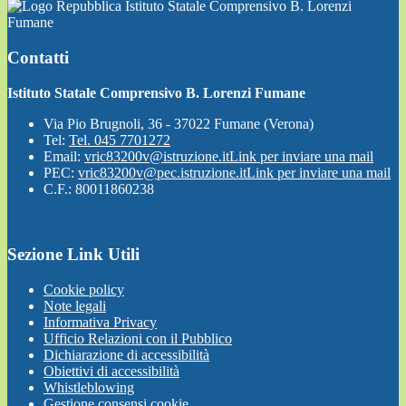
Istituto Statale Comprensivo B. Lorenzi
Fumane
Contatti
Istituto Statale Comprensivo B. Lorenzi Fumane
Via Pio Brugnoli, 36 - 37022 Fumane (Verona)
Tel:
Tel. 045 7701272
Email:
vric83200v@istruzione.it
Link per inviare una mail
PEC:
vric83200v@pec.istruzione.it
Link per inviare una mail
C.F.: 80011860238
Sezione Link Utili
Cookie policy
Note legali
Informativa Privacy
Ufficio Relazioni con il Pubblico
Dichiarazione di accessibilità
Obiettivi di accessibilità
Whistleblowing
Gestione consensi cookie