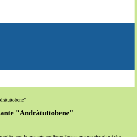
ndràtuttobene"
rante "Andràtuttobene"
gradita, con la presente cogliamo l'occasione per ricordarvi che