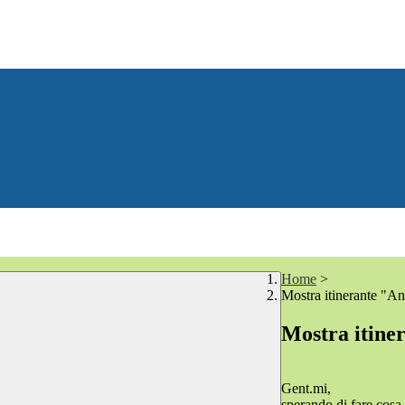
Home
>
Mostra itinerante "A
Mostra itine
Gent.mi,
sperando di fare cosa 