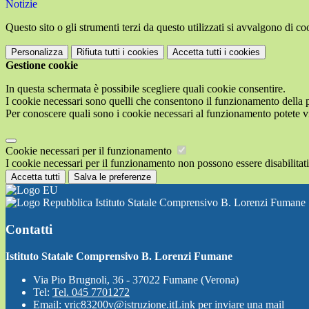
Notizie
Questo sito o gli strumenti terzi da questo utilizzati si avvalgono di coo
Personalizza
Rifiuta tutti
i cookies
Accetta tutti
i cookies
Gestione cookie
In questa schermata è possibile scegliere quali cookie consentire.
I cookie necessari sono quelli che consentono il funzionamento della pi
Per conoscere quali sono i cookie necessari al funzionamento potete v
Cookie necessari per il funzionamento
I cookie necessari per il funzionamento non possono essere disabilitati.
Accetta tutti
Salva le preferenze
Istituto Statale Comprensivo B. Lorenzi Fumane
Contatti
Istituto Statale Comprensivo B. Lorenzi Fumane
Via Pio Brugnoli, 36 - 37022 Fumane (Verona)
Tel:
Tel. 045 7701272
Email:
vric83200v@istruzione.it
Link per inviare una mail