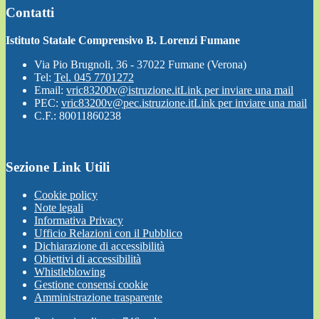
Contatti
Istituto Statale Comprensivo B. Lorenzi Fumane
Via Pio Brugnoli, 36 - 37022 Fumane (Verona)
Tel:
Tel. 045 7701272
Email:
vric83200v@istruzione.it
Link per inviare una mail
PEC:
vric83200v@pec.istruzione.it
Link per inviare una mail
C.F.: 80011860238
Sezione Link Utili
Cookie policy
Note legali
Informativa Privacy
Ufficio Relazioni con il Pubblico
Dichiarazione di accessibilità
Obiettivi di accessibilità
Whistleblowing
Gestione consensi cookie
Amministrazione trasparente