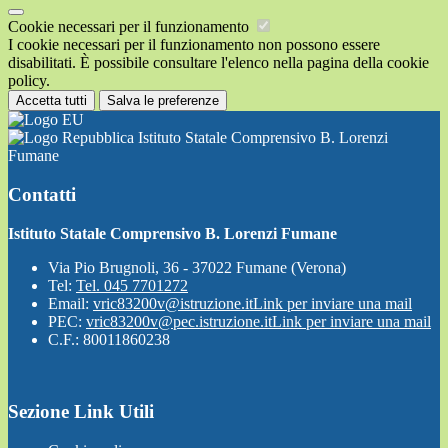
Cookie necessari per il funzionamento
I cookie necessari per il funzionamento non possono essere
disabilitati. È possibile consultare l'elenco nella pagina della cookie
policy.
Accetta tutti
Salva le preferenze
Istituto Statale Comprensivo B. Lorenzi
Fumane
Contatti
Istituto Statale Comprensivo B. Lorenzi Fumane
Via Pio Brugnoli, 36 - 37022 Fumane (Verona)
Tel:
Tel. 045 7701272
Email:
vric83200v@istruzione.it
Link per inviare una mail
PEC:
vric83200v@pec.istruzione.it
Link per inviare una mail
C.F.: 80011860238
Sezione Link Utili