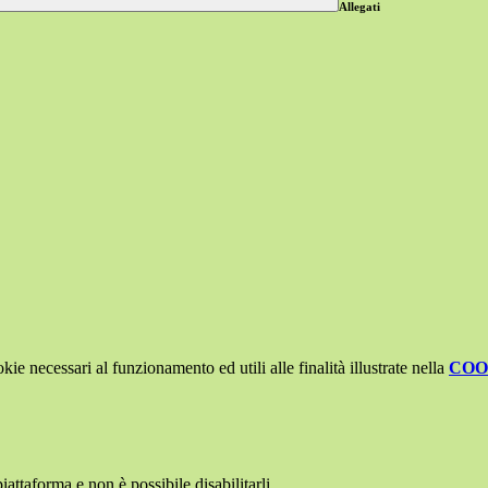
Allegati
kie necessari al funzionamento ed utili alle finalità illustrate nella
COO
attaforma e non è possibile disabilitarli.