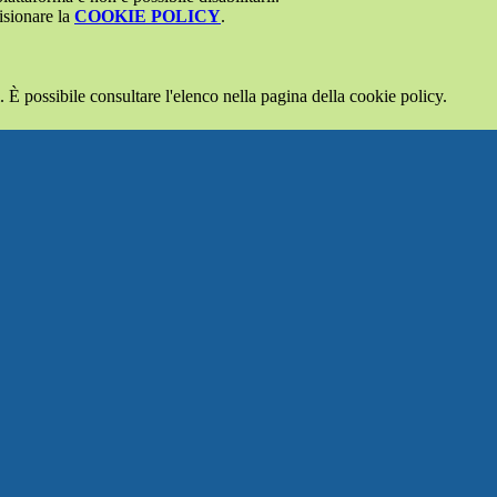
isionare la
COOKIE POLICY
.
 È possibile consultare l'elenco nella pagina della cookie policy.