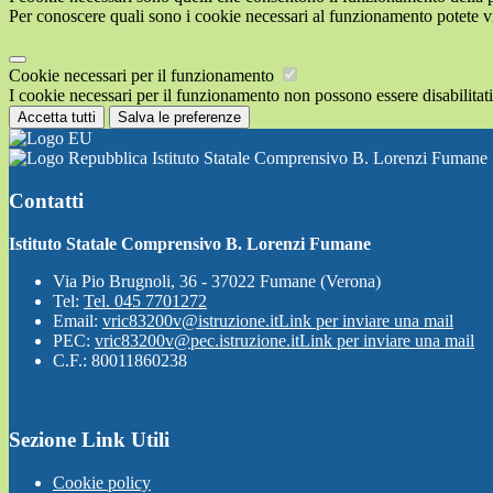
Per conoscere quali sono i cookie necessari al funzionamento potete v
Cookie necessari per il funzionamento
I cookie necessari per il funzionamento non possono essere disabilitati.
Accetta tutti
Salva le preferenze
Istituto Statale Comprensivo B. Lorenzi Fumane
Contatti
Istituto Statale Comprensivo B. Lorenzi Fumane
Via Pio Brugnoli, 36 - 37022 Fumane (Verona)
Tel:
Tel. 045 7701272
Email:
vric83200v@istruzione.it
Link per inviare una mail
PEC:
vric83200v@pec.istruzione.it
Link per inviare una mail
C.F.: 80011860238
Sezione Link Utili
Cookie policy