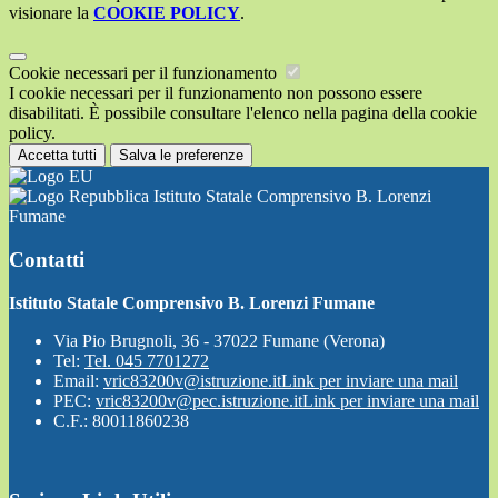
visionare la
COOKIE POLICY
.
Cookie necessari per il funzionamento
I cookie necessari per il funzionamento non possono essere
disabilitati. È possibile consultare l'elenco nella pagina della cookie
policy.
Accetta tutti
Salva le preferenze
Istituto Statale Comprensivo B. Lorenzi
Fumane
Contatti
Istituto Statale Comprensivo B. Lorenzi Fumane
Via Pio Brugnoli, 36 - 37022 Fumane (Verona)
Tel:
Tel. 045 7701272
Email:
vric83200v@istruzione.it
Link per inviare una mail
PEC:
vric83200v@pec.istruzione.it
Link per inviare una mail
C.F.: 80011860238