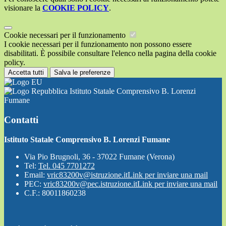
visionare la
COOKIE POLICY
.
Cookie necessari per il funzionamento
I cookie necessari per il funzionamento non possono essere
disabilitati. È possibile consultare l'elenco nella pagina della cookie
policy.
Accetta tutti
Salva le preferenze
Istituto Statale Comprensivo B. Lorenzi
Fumane
Contatti
Istituto Statale Comprensivo B. Lorenzi Fumane
Via Pio Brugnoli, 36 - 37022 Fumane (Verona)
Tel:
Tel. 045 7701272
Email:
vric83200v@istruzione.it
Link per inviare una mail
PEC:
vric83200v@pec.istruzione.it
Link per inviare una mail
C.F.: 80011860238