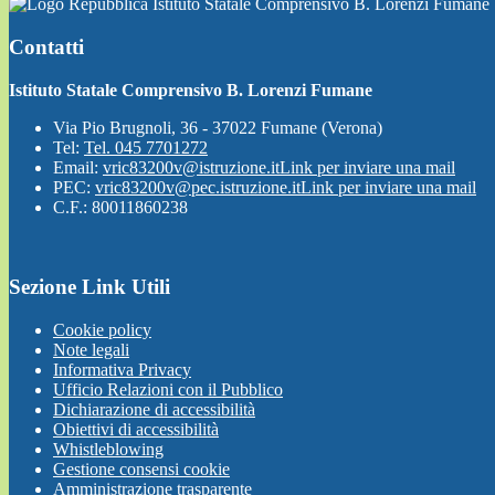
Istituto Statale Comprensivo B. Lorenzi Fumane
Contatti
Istituto Statale Comprensivo B. Lorenzi Fumane
Via Pio Brugnoli, 36 - 37022 Fumane (Verona)
Tel:
Tel. 045 7701272
Email:
vric83200v@istruzione.it
Link per inviare una mail
PEC:
vric83200v@pec.istruzione.it
Link per inviare una mail
C.F.: 80011860238
Sezione Link Utili
Cookie policy
Note legali
Informativa Privacy
Ufficio Relazioni con il Pubblico
Dichiarazione di accessibilità
Obiettivi di accessibilità
Whistleblowing
Gestione consensi cookie
Amministrazione trasparente