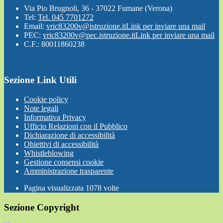
Via Pio Brugnoli, 36 - 37022 Fumane (Verona)
Tel:
Tel. 045 7701272
Email:
vric83200v@istruzione.it
Link per inviare una mail
PEC:
vric83200v@pec.istruzione.it
Link per inviare una mail
C.F.: 80011860238
Sezione Link Utili
Cookie policy
Note legali
Informativa Privacy
Ufficio Relazioni con il Pubblico
Dichiarazione di accessibilità
Obiettivi di accessibilità
Whistleblowing
Gestione consensi cookie
Amministrazione trasparente
Pagina visualizzata
1078
volte
Sezione Copyright