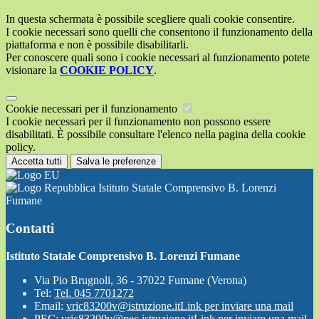
In questa schermata è possibile scegliere quali cookie consentire.
I cookie necessari sono quelli che consentono il funzionamento della
piattaforma e non è possibile disabilitarli.
Per conoscere quali sono i cookie necessari al funzionamento potete
visionare la
COOKIE POLICY
.
Cookie necessari per il funzionamento
I cookie necessari per il funzionamento non possono essere
disabilitati. È possibile consultare l'elenco nella pagina della cookie
policy.
Accetta tutti
Salva le preferenze
Istituto Statale Comprensivo B. Lorenzi
Fumane
Contatti
Istituto Statale Comprensivo B. Lorenzi Fumane
Via Pio Brugnoli, 36 - 37022 Fumane (Verona)
Tel:
Tel. 045 7701272
Email:
vric83200v@istruzione.it
Link per inviare una mail
PEC:
vric83200v@pec.istruzione.it
Link per inviare una mail