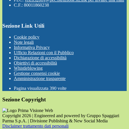
C.F.: 80011860238
Sezione Link Utili
Cookie policy
Note legali
Informativa Privacy
Ufficio Relazioni con il Pubblico
Dichiarazione di accessibilità
Obiettivi di accessibilità
Whistleblowing
Gestione consensi cookie
Amministrazione trasparente
Pagina visualizzata
390
volte
Sezione Copyright
Copyright 2026 | Engineered and powered by Gruppo Spaggiari
Parma S.p.A. | Divisione Publishing & New Social Media
Disclaimer trattamento dati personali