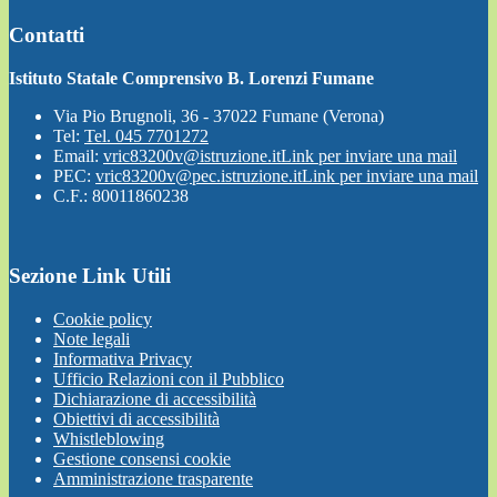
Contatti
Istituto Statale Comprensivo B. Lorenzi Fumane
Via Pio Brugnoli, 36 - 37022 Fumane (Verona)
Tel:
Tel. 045 7701272
Email:
vric83200v@istruzione.it
Link per inviare una mail
PEC:
vric83200v@pec.istruzione.it
Link per inviare una mail
C.F.: 80011860238
Sezione Link Utili
Cookie policy
Note legali
Informativa Privacy
Ufficio Relazioni con il Pubblico
Dichiarazione di accessibilità
Obiettivi di accessibilità
Whistleblowing
Gestione consensi cookie
Amministrazione trasparente