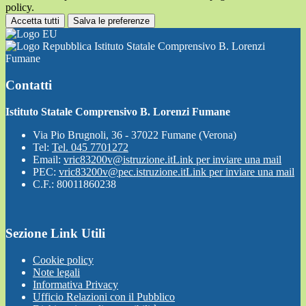
policy.
Accetta tutti
Salva le preferenze
Istituto Statale Comprensivo B. Lorenzi
Fumane
Contatti
Istituto Statale Comprensivo B. Lorenzi Fumane
Via Pio Brugnoli, 36 - 37022 Fumane (Verona)
Tel:
Tel. 045 7701272
Email:
vric83200v@istruzione.it
Link per inviare una mail
PEC:
vric83200v@pec.istruzione.it
Link per inviare una mail
C.F.: 80011860238
Sezione Link Utili
Cookie policy
Note legali
Informativa Privacy
Ufficio Relazioni con il Pubblico