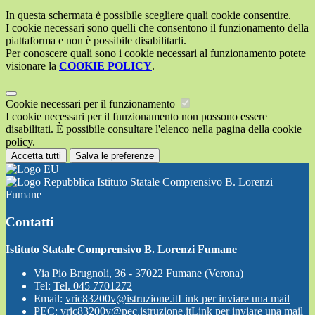
In questa schermata è possibile scegliere quali cookie consentire.
I cookie necessari sono quelli che consentono il funzionamento della
piattaforma e non è possibile disabilitarli.
Per conoscere quali sono i cookie necessari al funzionamento potete
visionare la
COOKIE POLICY
.
Cookie necessari per il funzionamento
I cookie necessari per il funzionamento non possono essere
disabilitati. È possibile consultare l'elenco nella pagina della cookie
policy.
Accetta tutti
Salva le preferenze
Istituto Statale Comprensivo B. Lorenzi
Fumane
Contatti
Istituto Statale Comprensivo B. Lorenzi Fumane
Via Pio Brugnoli, 36 - 37022 Fumane (Verona)
Tel:
Tel. 045 7701272
Email:
vric83200v@istruzione.it
Link per inviare una mail
PEC:
vric83200v@pec.istruzione.it
Link per inviare una mail