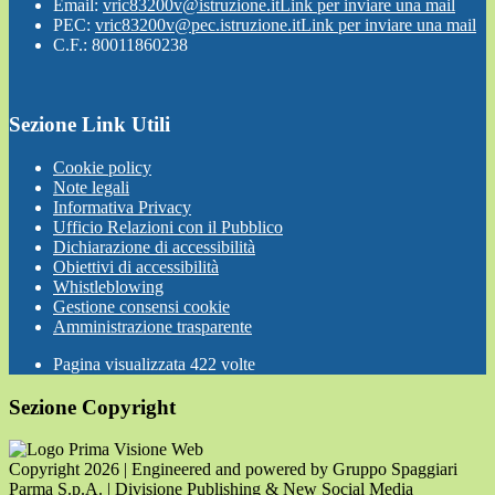
Email:
vric83200v@istruzione.it
Link per inviare una mail
PEC:
vric83200v@pec.istruzione.it
Link per inviare una mail
C.F.: 80011860238
Sezione Link Utili
Cookie policy
Note legali
Informativa Privacy
Ufficio Relazioni con il Pubblico
Dichiarazione di accessibilità
Obiettivi di accessibilità
Whistleblowing
Gestione consensi cookie
Amministrazione trasparente
Pagina visualizzata
422
volte
Sezione Copyright
Copyright 2026 | Engineered and powered by Gruppo Spaggiari
Parma S.p.A. | Divisione Publishing & New Social Media