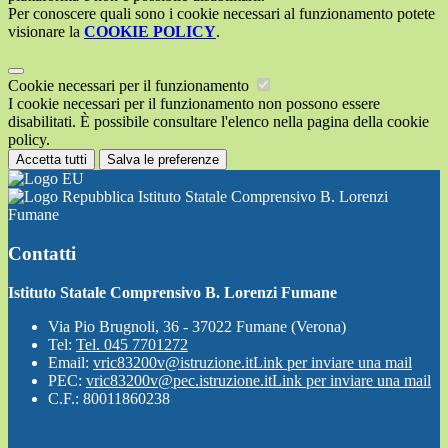
Per conoscere quali sono i cookie necessari al funzionamento potete
visionare la
COOKIE POLICY
.
Cookie necessari per il funzionamento
I cookie necessari per il funzionamento non possono essere
disabilitati. È possibile consultare l'elenco nella pagina della cookie
policy.
Accetta tutti
Salva le preferenze
Istituto Statale Comprensivo B. Lorenzi
Fumane
Contatti
Istituto Statale Comprensivo B. Lorenzi Fumane
Via Pio Brugnoli, 36 - 37022 Fumane (Verona)
Tel:
Tel. 045 7701272
Email:
vric83200v@istruzione.it
Link per inviare una mail
PEC:
vric83200v@pec.istruzione.it
Link per inviare una mail
C.F.: 80011860238