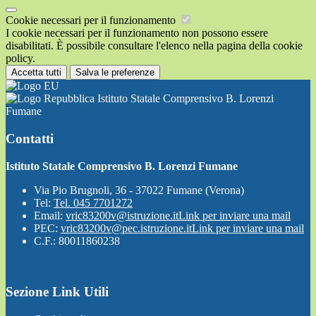
Cookie necessari per il funzionamento
I cookie necessari per il funzionamento non possono essere
disabilitati. È possibile consultare l'elenco nella pagina della cookie
policy.
Accetta tutti
Salva le preferenze
Istituto Statale Comprensivo B. Lorenzi
Fumane
Contatti
Istituto Statale Comprensivo B. Lorenzi Fumane
Via Pio Brugnoli, 36 - 37022 Fumane (Verona)
Tel:
Tel. 045 7701272
Email:
vric83200v@istruzione.it
Link per inviare una mail
PEC:
vric83200v@pec.istruzione.it
Link per inviare una mail
C.F.: 80011860238
Sezione Link Utili