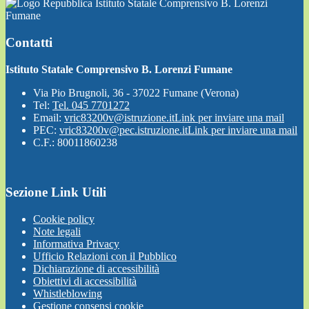
Istituto Statale Comprensivo B. Lorenzi
Fumane
Contatti
Istituto Statale Comprensivo B. Lorenzi Fumane
Via Pio Brugnoli, 36 - 37022 Fumane (Verona)
Tel:
Tel. 045 7701272
Email:
vric83200v@istruzione.it
Link per inviare una mail
PEC:
vric83200v@pec.istruzione.it
Link per inviare una mail
C.F.: 80011860238
Sezione Link Utili
Cookie policy
Note legali
Informativa Privacy
Ufficio Relazioni con il Pubblico
Dichiarazione di accessibilità
Obiettivi di accessibilità
Whistleblowing
Gestione consensi cookie