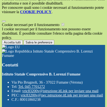
piattaforma e non è possibile disabilitarli.
Per conoscere quali sono i cookie necessari al funzionamento potete
visionare la
COOKIE POLICY
.
Cookie necessari per il funzionamento
I cookie necessari per il funzionamento non possono essere
disabilitati. È possibile consultare l'elenco nella pagina della cookie
policy.
Accetta tutti
Salva le preferenze
Istituto Statale Comprensivo B. Lorenzi
Fumane
Contatti
Istituto Statale Comprensivo B. Lorenzi Fumane
Via Pio Brugnoli, 36 - 37022 Fumane (Verona)
Tel:
Tel. 045 7701272
Email:
vric83200v@istruzione.it
Link per inviare una mail
PEC:
vric83200v@pec.istruzione.it
Link per inviare una mail
C.F.: 80011860238