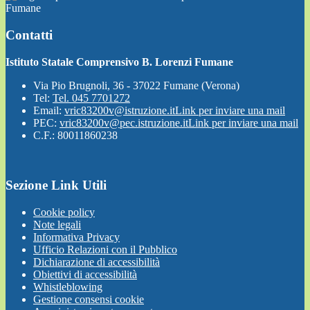
Fumane
Contatti
Istituto Statale Comprensivo B. Lorenzi Fumane
Via Pio Brugnoli, 36 - 37022 Fumane (Verona)
Tel:
Tel. 045 7701272
Email:
vric83200v@istruzione.it
Link per inviare una mail
PEC:
vric83200v@pec.istruzione.it
Link per inviare una mail
C.F.: 80011860238
Sezione Link Utili
Cookie policy
Note legali
Informativa Privacy
Ufficio Relazioni con il Pubblico
Dichiarazione di accessibilità
Obiettivi di accessibilità
Whistleblowing
Gestione consensi cookie