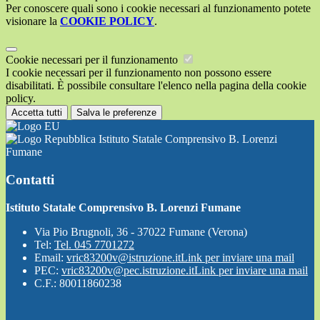
Per conoscere quali sono i cookie necessari al funzionamento potete
visionare la
COOKIE POLICY
.
Cookie necessari per il funzionamento
I cookie necessari per il funzionamento non possono essere
disabilitati. È possibile consultare l'elenco nella pagina della cookie
policy.
Accetta tutti
Salva le preferenze
Istituto Statale Comprensivo B. Lorenzi
Fumane
Contatti
Istituto Statale Comprensivo B. Lorenzi Fumane
Via Pio Brugnoli, 36 - 37022 Fumane (Verona)
Tel:
Tel. 045 7701272
Email:
vric83200v@istruzione.it
Link per inviare una mail
PEC:
vric83200v@pec.istruzione.it
Link per inviare una mail
C.F.: 80011860238