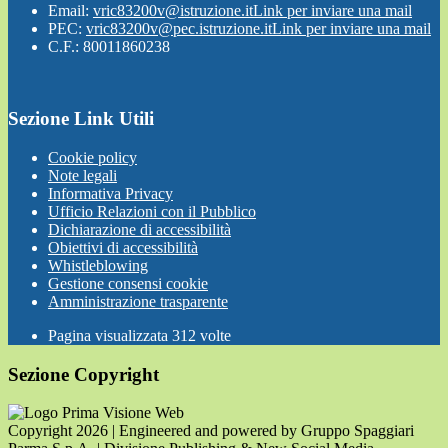
Email:
vric83200v@istruzione.it
Link per inviare una mail
PEC:
vric83200v@pec.istruzione.it
Link per inviare una mail
C.F.: 80011860238
Sezione Link Utili
Cookie policy
Note legali
Informativa Privacy
Ufficio Relazioni con il Pubblico
Dichiarazione di accessibilità
Obiettivi di accessibilità
Whistleblowing
Gestione consensi cookie
Amministrazione trasparente
Pagina visualizzata
312
volte
Sezione Copyright
Copyright 2026 | Engineered and powered by Gruppo Spaggiari