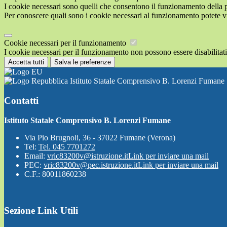
I cookie necessari sono quelli che consentono il funzionamento della pi
Per conoscere quali sono i cookie necessari al funzionamento potete v
Cookie necessari per il funzionamento
I cookie necessari per il funzionamento non possono essere disabilitati.
Accetta tutti
Salva le preferenze
Istituto Statale Comprensivo B. Lorenzi Fumane
Contatti
Istituto Statale Comprensivo B. Lorenzi Fumane
Via Pio Brugnoli, 36 - 37022 Fumane (Verona)
Tel:
Tel. 045 7701272
Email:
vric83200v@istruzione.it
Link per inviare una mail
PEC:
vric83200v@pec.istruzione.it
Link per inviare una mail
C.F.: 80011860238
Sezione Link Utili