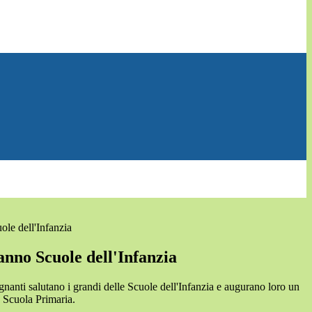
ole dell'Infanzia
 anno Scuole dell'Infanzia
gnanti salutano i grandi delle Scuole dell'Infanzia e augurano loro un
a Scuola Primaria.