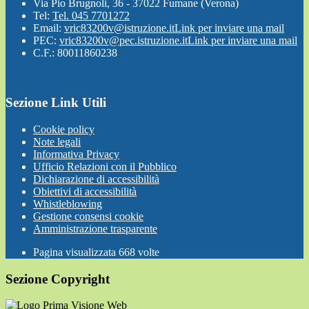
Via Pio Brugnoli, 36 - 37022 Fumane (Verona)
Tel:
Tel. 045 7701272
Email:
vric83200v@istruzione.it
Link per inviare una mail
PEC:
vric83200v@pec.istruzione.it
Link per inviare una mail
C.F.: 80011860238
Sezione Link Utili
Cookie policy
Note legali
Informativa Privacy
Ufficio Relazioni con il Pubblico
Dichiarazione di accessibilità
Obiettivi di accessibilità
Whistleblowing
Gestione consensi cookie
Amministrazione trasparente
Pagina visualizzata
668
volte
Sezione Copyright