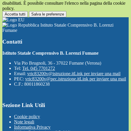
disabilitati. È possibile consultare l'elenco nella pagina della cookie
policy.
Accetta tutti
Salva le preferenze
Istituto Statale Comprensivo B. Lorenzi
Fumane
Contatti
Istituto Statale Comprensivo B. Lorenzi Fumane
Via Pio Brugnoli, 36 - 37022 Fumane (Verona)
Tel:
Tel. 045 7701272
Email:
vric83200v@istruzione.it
Link per inviare una mail
PEC:
vric83200v@pec.istruzione.it
Link per inviare una mail
C.F.: 80011860238
Sezione Link Utili
Cookie policy
Note legali
Informativa Privacy