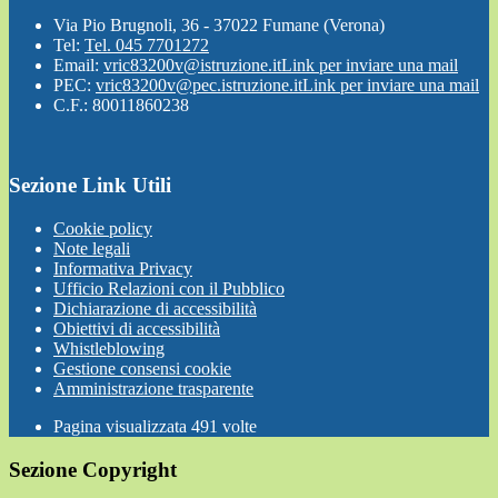
Via Pio Brugnoli, 36 - 37022 Fumane (Verona)
Tel:
Tel. 045 7701272
Email:
vric83200v@istruzione.it
Link per inviare una mail
PEC:
vric83200v@pec.istruzione.it
Link per inviare una mail
C.F.: 80011860238
Sezione Link Utili
Cookie policy
Note legali
Informativa Privacy
Ufficio Relazioni con il Pubblico
Dichiarazione di accessibilità
Obiettivi di accessibilità
Whistleblowing
Gestione consensi cookie
Amministrazione trasparente
Pagina visualizzata
491
volte
Sezione Copyright