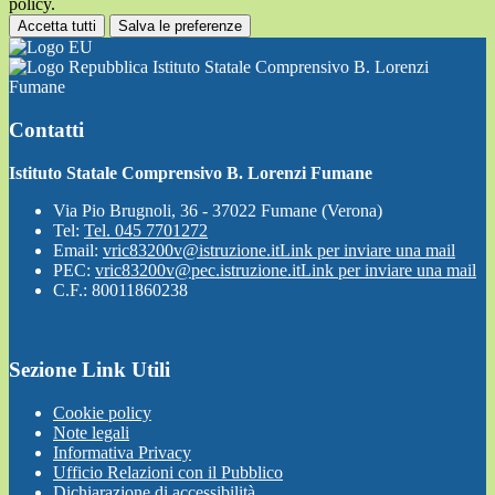
policy.
Accetta tutti
Salva le preferenze
Istituto Statale Comprensivo B. Lorenzi
Fumane
Contatti
Istituto Statale Comprensivo B. Lorenzi Fumane
Via Pio Brugnoli, 36 - 37022 Fumane (Verona)
Tel:
Tel. 045 7701272
Email:
vric83200v@istruzione.it
Link per inviare una mail
PEC:
vric83200v@pec.istruzione.it
Link per inviare una mail
C.F.: 80011860238
Sezione Link Utili
Cookie policy
Note legali
Informativa Privacy
Ufficio Relazioni con il Pubblico
Dichiarazione di accessibilità