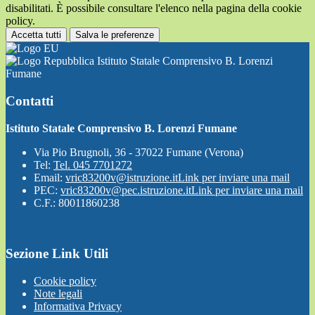
disabilitati. È possibile consultare l'elenco nella pagina della cookie
policy.
Accetta tutti
Salva le preferenze
Istituto Statale Comprensivo B. Lorenzi
Fumane
Contatti
Istituto Statale Comprensivo B. Lorenzi Fumane
Via Pio Brugnoli, 36 - 37022 Fumane (Verona)
Tel:
Tel. 045 7701272
Email:
vric83200v@istruzione.it
Link per inviare una mail
PEC:
vric83200v@pec.istruzione.it
Link per inviare una mail
C.F.: 80011860238
Sezione Link Utili
Cookie policy
Note legali
Informativa Privacy