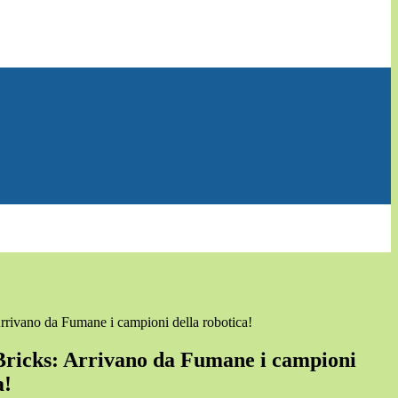
rivano da Fumane i campioni della robotica!
ricks: Arrivano da Fumane i campioni
a!