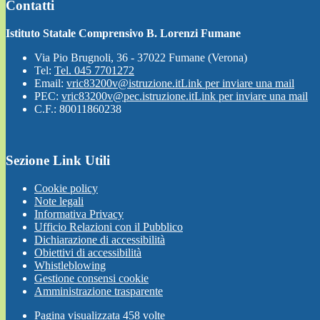
Contatti
Istituto Statale Comprensivo B. Lorenzi Fumane
Via Pio Brugnoli, 36 - 37022 Fumane (Verona)
Tel:
Tel. 045 7701272
Email:
vric83200v@istruzione.it
Link per inviare una mail
PEC:
vric83200v@pec.istruzione.it
Link per inviare una mail
C.F.: 80011860238
Sezione Link Utili
Cookie policy
Note legali
Informativa Privacy
Ufficio Relazioni con il Pubblico
Dichiarazione di accessibilità
Obiettivi di accessibilità
Whistleblowing
Gestione consensi cookie
Amministrazione trasparente
Pagina visualizzata
458
volte