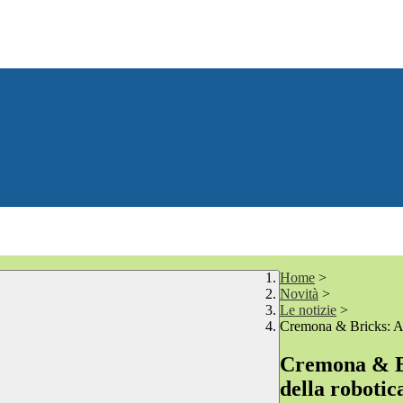
Home
>
Novità
>
Le notizie
>
Cremona & Bricks: Ar
Cremona & B
della robotic