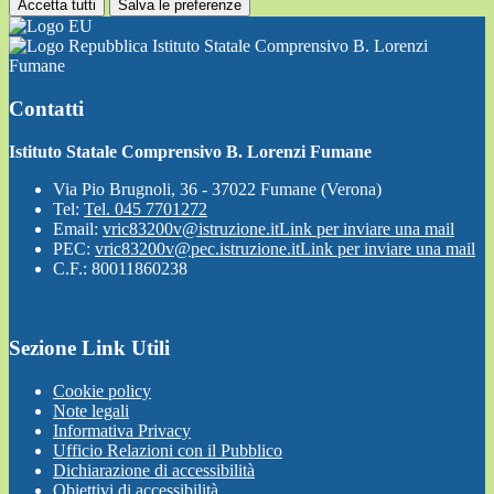
Accetta tutti
Salva le preferenze
Istituto Statale Comprensivo B. Lorenzi
Fumane
Contatti
Istituto Statale Comprensivo B. Lorenzi Fumane
Via Pio Brugnoli, 36 - 37022 Fumane (Verona)
Tel:
Tel. 045 7701272
Email:
vric83200v@istruzione.it
Link per inviare una mail
PEC:
vric83200v@pec.istruzione.it
Link per inviare una mail
C.F.: 80011860238
Sezione Link Utili
Cookie policy
Note legali
Informativa Privacy
Ufficio Relazioni con il Pubblico
Dichiarazione di accessibilità
Obiettivi di accessibilità