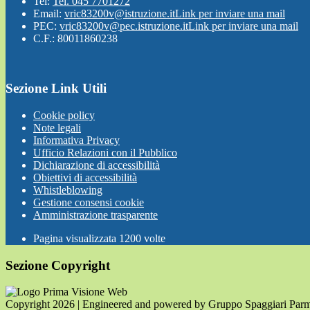
Tel:
Tel. 045 7701272
Email:
vric83200v@istruzione.it
Link per inviare una mail
PEC:
vric83200v@pec.istruzione.it
Link per inviare una mail
C.F.: 80011860238
Sezione Link Utili
Cookie policy
Note legali
Informativa Privacy
Ufficio Relazioni con il Pubblico
Dichiarazione di accessibilità
Obiettivi di accessibilità
Whistleblowing
Gestione consensi cookie
Amministrazione trasparente
Pagina visualizzata
1200
volte
Sezione Copyright
Copyright 2026 | Engineered and powered by Gruppo Spaggiari Parm