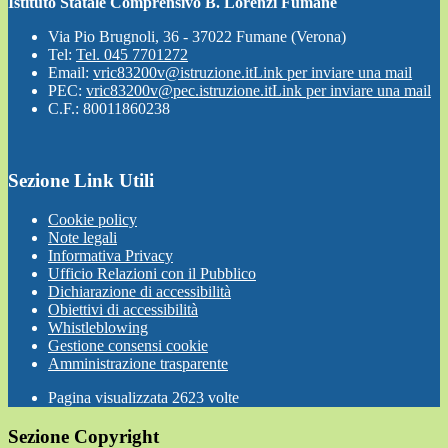
Istituto Statale Comprensivo B. Lorenzi Fumane
Via Pio Brugnoli, 36 - 37022 Fumane (Verona)
Tel:
Tel. 045 7701272
Email:
vric83200v@istruzione.it
Link per inviare una mail
PEC:
vric83200v@pec.istruzione.it
Link per inviare una mail
C.F.: 80011860238
Sezione Link Utili
Cookie policy
Note legali
Informativa Privacy
Ufficio Relazioni con il Pubblico
Dichiarazione di accessibilità
Obiettivi di accessibilità
Whistleblowing
Gestione consensi cookie
Amministrazione trasparente
Pagina visualizzata
2623
volte
Sezione Copyright