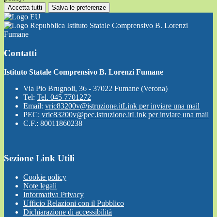
Accetta tutti
Salva le preferenze
Istituto Statale Comprensivo B. Lorenzi
Fumane
Contatti
Istituto Statale Comprensivo B. Lorenzi Fumane
Via Pio Brugnoli, 36 - 37022 Fumane (Verona)
Tel:
Tel. 045 7701272
Email:
vric83200v@istruzione.it
Link per inviare una mail
PEC:
vric83200v@pec.istruzione.it
Link per inviare una mail
C.F.: 80011860238
Sezione Link Utili
Cookie policy
Note legali
Informativa Privacy
Ufficio Relazioni con il Pubblico
Dichiarazione di accessibilità