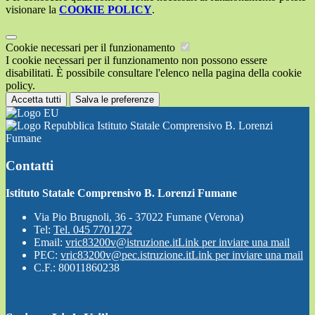
visionare la
COOKIE POLICY
.
Cookie necessari per il funzionamento
I cookie necessari per il funzionamento non possono essere
disabilitati. È possibile consultare l'elenco nella pagina della cookie
policy.
Accetta tutti
Salva le preferenze
Istituto Statale Comprensivo B. Lorenzi
Fumane
Contatti
Istituto Statale Comprensivo B. Lorenzi Fumane
Via Pio Brugnoli, 36 - 37022 Fumane (Verona)
Tel:
Tel. 045 7701272
Email:
vric83200v@istruzione.it
Link per inviare una mail
PEC:
vric83200v@pec.istruzione.it
Link per inviare una mail
C.F.: 80011860238