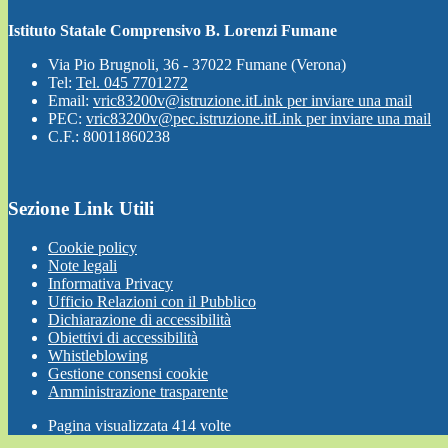
Istituto Statale Comprensivo B. Lorenzi Fumane
Via Pio Brugnoli, 36 - 37022 Fumane (Verona)
Tel:
Tel. 045 7701272
Email:
vric83200v@istruzione.it
Link per inviare una mail
PEC:
vric83200v@pec.istruzione.it
Link per inviare una mail
C.F.: 80011860238
Sezione Link Utili
Cookie policy
Note legali
Informativa Privacy
Ufficio Relazioni con il Pubblico
Dichiarazione di accessibilità
Obiettivi di accessibilità
Whistleblowing
Gestione consensi cookie
Amministrazione trasparente
Pagina visualizzata
414
volte