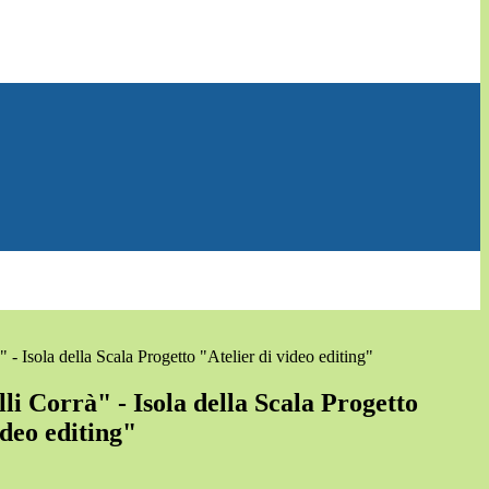
 - Isola della Scala Progetto "Atelier di video editing"
li Corrà" - Isola della Scala Progetto
ideo editing"