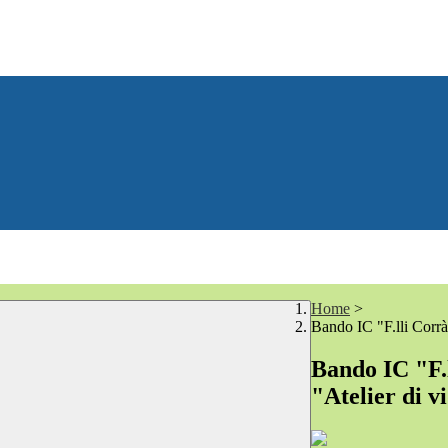
Home
>
Bando IC "F.lli Corrà"
Bando IC "F.l
"Atelier di v