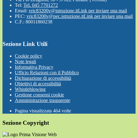
Tel:
Tel. 045 7701272
Email:
vric83200v@istruzione.it
Link per inviare una mail
PEC:
vric83200v@pec.istruzione.it
Link per inviare una mail
C.F.: 80011860238
Sezione Link Utili
Cookie policy
Note legali
Informativa Privacy
Ufficio Relazioni con il Pubblico
Dichiarazione di accessibilità
Obiettivi di accessibilità
Whistleblowing
Gestione consensi cookie
Amministrazione trasparente
Pagina visualizzata
464
volte
Sezione Copyright