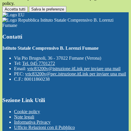
policy.
Accetta tutti
Salva le preferenze
Istituto Statale Comprensivo B. Lorenzi
Fumane
Contatti
Istituto Statale Comprensivo B. Lorenzi Fumane
Via Pio Brugnoli, 36 - 37022 Fumane (Verona)
Tel:
Tel. 045 7701272
Email:
vric83200v@istruzione.it
Link per inviare una mail
PEC:
vric83200v@pec.istruzione.it
Link per inviare una mail
C.F.: 80011860238
Sezione Link Utili
Cookie policy
Note legali
Informativa Privacy
Ufficio Relazioni con il Pubblico