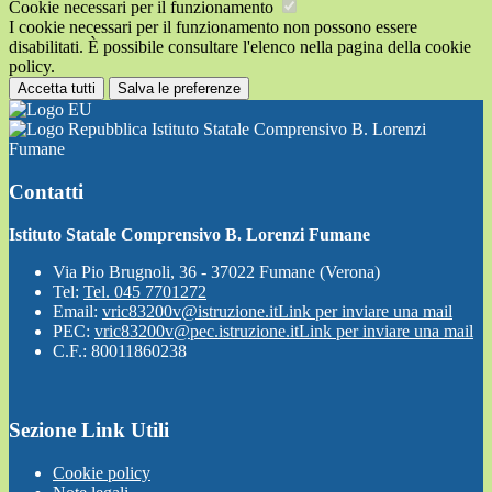
Cookie necessari per il funzionamento
I cookie necessari per il funzionamento non possono essere
disabilitati. È possibile consultare l'elenco nella pagina della cookie
policy.
Accetta tutti
Salva le preferenze
Istituto Statale Comprensivo B. Lorenzi
Fumane
Contatti
Istituto Statale Comprensivo B. Lorenzi Fumane
Via Pio Brugnoli, 36 - 37022 Fumane (Verona)
Tel:
Tel. 045 7701272
Email:
vric83200v@istruzione.it
Link per inviare una mail
PEC:
vric83200v@pec.istruzione.it
Link per inviare una mail
C.F.: 80011860238
Sezione Link Utili
Cookie policy