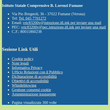
Istituto Statale Comprensivo B. Lorenzi Fumane
Via Pio Brugnoli, 36 - 37022 Fumane (Verona)
Tel:
Tel. 045 7701272
Email:
vric83200v@istruzione.it
Link per inviare una mail
PEC:
vric83200v@pec.istruzione.it
Link per inviare una mail
C.F.: 80011860238
Sezione Link Utili
Cookie policy
Note legali
Informativa Privacy
Ufficio Relazioni con il Pubblico
Dichiarazione di accessibilità
Obiettivi di accessibilità
Whistleblowing
Gestione consensi cookie
Amministrazione trasparente
Pagina visualizzata
300
volte