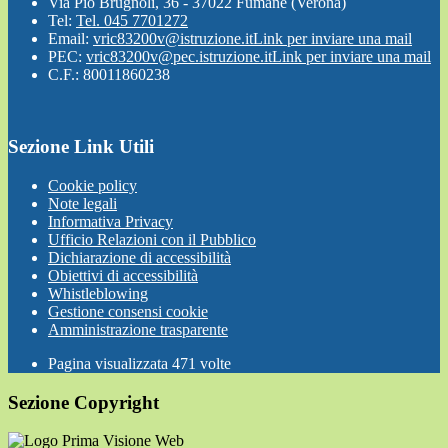
Via Pio Brugnoli, 36 - 37022 Fumane (Verona)
Tel:
Tel. 045 7701272
Email:
vric83200v@istruzione.it
Link per inviare una mail
PEC:
vric83200v@pec.istruzione.it
Link per inviare una mail
C.F.: 80011860238
Sezione Link Utili
Cookie policy
Note legali
Informativa Privacy
Ufficio Relazioni con il Pubblico
Dichiarazione di accessibilità
Obiettivi di accessibilità
Whistleblowing
Gestione consensi cookie
Amministrazione trasparente
Pagina visualizzata
471
volte
Sezione Copyright