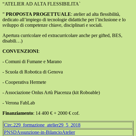
“ATELIER AD ALTA FLESSIBILITA`
”
PROPOSTA PROGETTUALE
: atelier ad alta flessibilità,
dedicato all’impiego di tecnologie didattiche per l’inclusione e lo
sviluppo di competenze chiave, disciplinari e sociali.
Apertura curricolare ed extracurricolare anche per gifted, BES,
disabili…)
CONVENZIONI
:
- Comuni di Fumane e Marano
- Scuola di Robotica di Genova
- Cooperativa Hermete
- Associazione Onlus Artù Piacenza (kit Roboable)
- Verona FabLab
Finanziamento
: 14 400 € + 2000 € cof.
Circ.229_formazione_atelier29_5_2018
PNSDAssunzione-in-BilancioAtelier