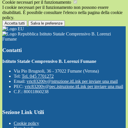
Cookie necessari per il funzionamento
I cookie necessari per il funzionamento non possono essere
disabilitati. È possibile consultare l'elenco nella pagina della cookie
policy.
Accetta tutti
Salva le preferenze
Istituto Statale Comprensivo B. Lorenzi
Fumane
Contatti
Istituto Statale Comprensivo B. Lorenzi Fumane
Via Pio Brugnoli, 36 - 37022 Fumane (Verona)
Tel:
Tel. 045 7701272
Email:
vric83200v@istruzione.it
Link per inviare una mail
PEC:
vric83200v@pec.istruzione.it
Link per inviare una mail
C.F.: 80011860238
Sezione Link Utili
Cookie policy