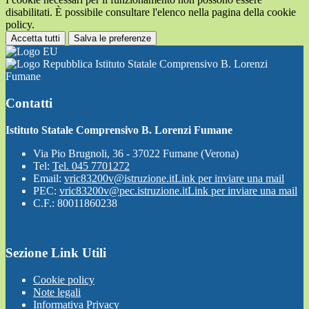
disabilitati. È possibile consultare l'elenco nella pagina della cookie
policy.
Accetta tutti
Salva le preferenze
Istituto Statale Comprensivo B. Lorenzi
Fumane
Contatti
Istituto Statale Comprensivo B. Lorenzi Fumane
Via Pio Brugnoli, 36 - 37022 Fumane (Verona)
Tel:
Tel. 045 7701272
Email:
vric83200v@istruzione.it
Link per inviare una mail
PEC:
vric83200v@pec.istruzione.it
Link per inviare una mail
C.F.: 80011860238
Sezione Link Utili
Cookie policy
Note legali
Informativa Privacy