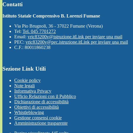
Contatti
Istituto Statale Comprensivo B. Lorenzi Fumane
Via Pio Brugnoli, 36 - 37022 Fumane (Verona)
Tel:
Tel. 045 7701272
Email:
vric83200v@istruzione.it
Link per inviare una mail
PEC:
vric83200v@pec.istruzione.it
Link per inviare una mail
C.F.: 80011860238
Sezione Link Utili
Cookie policy
Note legali
Informativa Privacy
Ufficio Relazioni con il Pubblico
Dichiarazione di accessibilità
Obiettivi di accessibilità
Whistleblowing
Gestione consensi cookie
Amministrazione trasparente