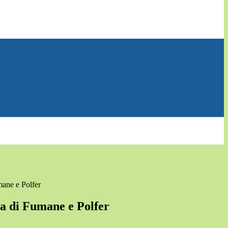
ane e Polfer
a di Fumane e Polfer