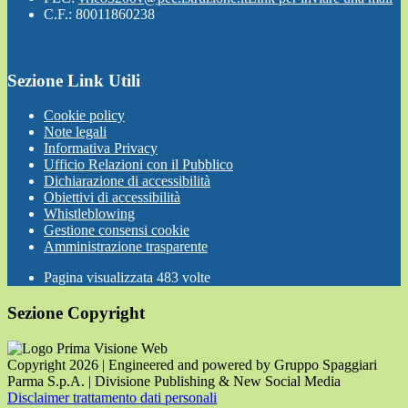
C.F.: 80011860238
Sezione Link Utili
Cookie policy
Note legali
Informativa Privacy
Ufficio Relazioni con il Pubblico
Dichiarazione di accessibilità
Obiettivi di accessibilità
Whistleblowing
Gestione consensi cookie
Amministrazione trasparente
Pagina visualizzata
483
volte
Sezione Copyright
Copyright 2026 | Engineered and powered by Gruppo Spaggiari
Parma S.p.A. | Divisione Publishing & New Social Media
Disclaimer trattamento dati personali