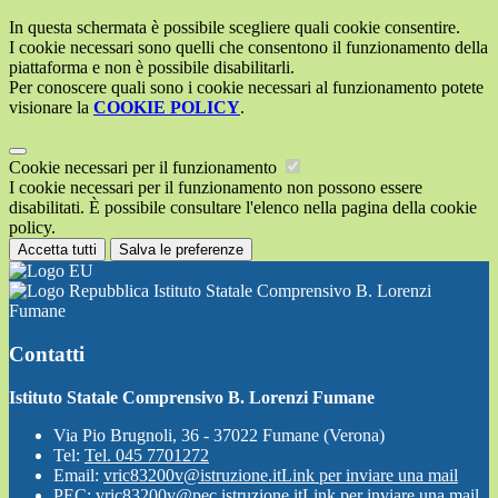
In questa schermata è possibile scegliere quali cookie consentire.
I cookie necessari sono quelli che consentono il funzionamento della
piattaforma e non è possibile disabilitarli.
Per conoscere quali sono i cookie necessari al funzionamento potete
visionare la
COOKIE POLICY
.
Cookie necessari per il funzionamento
I cookie necessari per il funzionamento non possono essere
disabilitati. È possibile consultare l'elenco nella pagina della cookie
policy.
Accetta tutti
Salva le preferenze
Istituto Statale Comprensivo B. Lorenzi
Fumane
Contatti
Istituto Statale Comprensivo B. Lorenzi Fumane
Via Pio Brugnoli, 36 - 37022 Fumane (Verona)
Tel:
Tel. 045 7701272
Email:
vric83200v@istruzione.it
Link per inviare una mail
PEC:
vric83200v@pec.istruzione.it
Link per inviare una mail