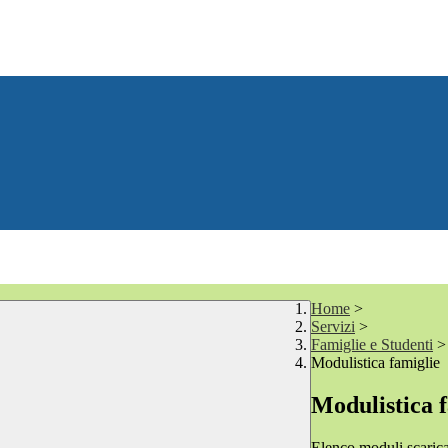
Home
>
Servizi
>
Famiglie e Studenti
>
Modulistica famiglie
Modulistica 
Elenco moduli scarica