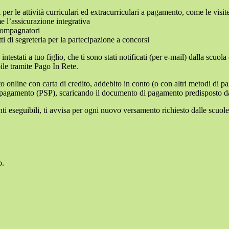
i per le attività curriculari ed extracurriculari a pagamento, come le visit
e l’assicurazione integrativa
ccompagnatori
tti di segreteria per la partecipazione a concorsi
intestati a tuo figlio, che ti sono stati notificati (per e-mail) dalla scuo
ile tramite Pago In Rete.
online con carta di credito, addebito in conto (o con altri metodi di p
vizi di pagamento (PSP), scaricando il documento di pagamento predisposto
eseguibili, ti avvisa per ogni nuovo versamento richiesto dalle scuole, ti 
o.