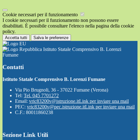
Cookie necessari per il funzionamento
I cookie necessari per il funzionamento non possono essere
disabilitati. È possibile consultare l'elenco nella pagina della cookie
policy.
Accetta tutti
Salva le preferenze
Istituto Statale Comprensivo B. Lorenzi
Fumane
Contatti
Istituto Statale Comprensivo B. Lorenzi Fumane
Via Pio Brugnoli, 36 - 37022 Fumane (Verona)
Tel:
Tel. 045 7701272
Email:
vric83200v@istruzione.it
Link per inviare una mail
PEC:
vric83200v@pec.istruzione.it
Link per inviare una mail
C.F.: 80011860238
Sezione Link Utili