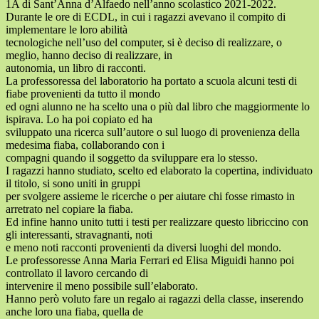
1A di Sant’Anna d’Alfaedo nell’anno scolastico 2021-2022.
Durante le ore di ECDL, in cui i ragazzi avevano il compito di
implementare le loro abilità
tecnologiche nell’uso del computer, si è deciso di realizzare, o
meglio, hanno deciso di realizzare, in
autonomia, un libro di racconti.
La professoressa del laboratorio ha portato a scuola alcuni testi di
fiabe provenienti da tutto il mondo
ed ogni alunno ne ha scelto una o più dal libro che maggiormente lo
ispirava. Lo ha poi copiato ed ha
sviluppato una ricerca sull’autore o sul luogo di provenienza della
medesima fiaba, collaborando con i
compagni quando il soggetto da sviluppare era lo stesso.
I ragazzi hanno studiato, scelto ed elaborato la copertina, individuato
il titolo, si sono uniti in gruppi
per svolgere assieme le ricerche o per aiutare chi fosse rimasto in
arretrato nel copiare la fiaba.
Ed infine hanno unito tutti i testi per realizzare questo libriccino con
gli interessanti, stravagnanti, noti
e meno noti racconti provenienti da diversi luoghi del mondo.
Le professoresse Anna Maria Ferrari ed Elisa Miguidi hanno poi
controllato il lavoro cercando di
intervenire il meno possibile sull’elaborato.
Hanno però voluto fare un regalo ai ragazzi della classe, inserendo
anche loro una fiaba, quella de