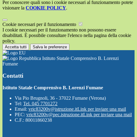
Per conoscere quali sono i cookie necessari al funzionamento potete
visionare la
COOKIE POLICY
.
Cookie necessari per il funzionamento
I cookie necessari per il funzionamento non possono essere
disabilitati. È possibile consultare l'elenco nella pagina della cookie
policy.
Accetta tutti
Salva le preferenze
Istituto Statale Comprensivo B. Lorenzi
Fumane
Contatti
Istituto Statale Comprensivo B. Lorenzi Fumane
Via Pio Brugnoli, 36 - 37022 Fumane (Verona)
Tel:
Tel. 045 7701272
Email:
vric83200v@istruzione.it
Link per inviare una mail
PEC:
vric83200v@pec.istruzione.it
Link per inviare una mail
C.F.: 80011860238